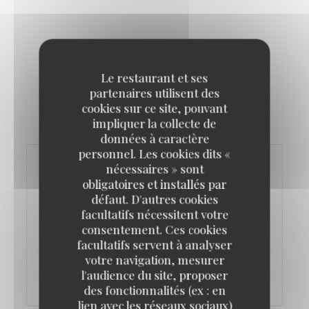
Le restaurant et ses
partenaires utilisent des
cookies sur ce site, pouvant
impliquer la collecte de
données à caractère
personnel. Les cookies dits «
nécessaires » sont
" allowfullscreen>
obligatoires et installés par
défaut. D'autres cookies
facultatifs nécessitent votre
consentement. Ces cookies
facultatifs servent à analyser
votre navigation, mesurer
l'audience du site, proposer
des fonctionnalités (ex : en
lien avec les réseaux sociaux)