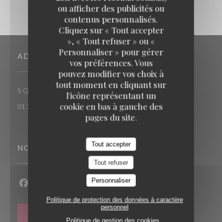
ou afficher des publicités ou
contenus personnalisés.
Cliquez sur « Tout accepter
», « Tout refuser » ou «
Personnaliser » pour gérer
ADRESSE
vos préférences. Vous
pouvez modifier vos choix à
tout moment en cliquant sur
((ouvre une nouvelle fenêtre))
5 Quai Albert 1er 78520 Limay
l'icône représentant un
cookie en bas à gauche des
01 30 92 77 78
pages du site.
Tout accepter
NOUS SUIVRE
Tout refuser
Personnaliser
Facebook ((ouvre une nouvelle fenêtre))
Instagram ((ouvre une nouvelle fenêtre))
Politique de protection des données à caractère
personnel
NEWSLETTER
Politique de gestion des cookies