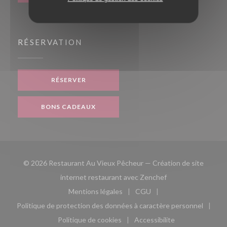
RÉSERVATION
RÉSERVER
BONS CADEAUX
© 2026 Restaurant Au Vieux Pêcheur — Création de site
((ouvre une nouvell
internet restaurant avec
Zenchef
Mentions légales
CGU
((ouvre une nouvelle fenêtre))
((ouvre une nouvelle fen
Politique de protection des données à caractère personnel
((ouvre une nouvelle fenêtre))
Politique de cookies
Accessibilite
((ouvre une nouvelle fenêtre))
((ouvre une nouvelle fe