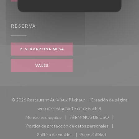
RESERVA
RESERVAR UNA MESA
VALES
© 2026 Restaurant Au Vieux Pêcheur — Creación de página
((abre en una nueva
web de restaurante con
Zenchef
Menciones legales
TÉRMINOS DE USO
((abre en una nueva ventana))
((abre en una nueva ven
Política de protección de datos personales
((abre en una nueva ventana))
Política de cookies
Accesibilidad
((abre en una nueva ventana))
((abre en una nueva ven