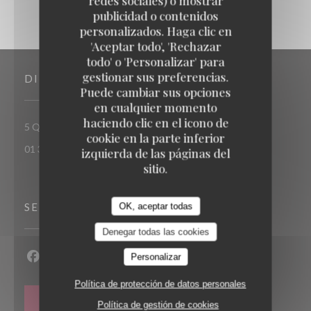
redes sociales) o mostrar
publicidad o contenidos
personalizados. Haga clic en
'Aceptar todo', 'Rechazar
todo' o 'Personalizar' para
gestionar sus preferencias.
DIRECCIÓN
Puede cambiar sus opciones
en cualquier momento
haciendo clic en el icono de
((abre en una nueva ventana))
5 Quai Albert 1er 78520 Limay
cookie en la parte inferior
01 30 92 77 78
izquierda de las páginas del
sitio.
SEGUIRNOS
OK, aceptar todas
Denegar todas las cookies
Personalizar
Facebook ((abre en una nueva ventana))
Instagram ((abre en una nueva ventana))
Política de protección de datos personales
BOLETÍN
Política de gestión de cookies