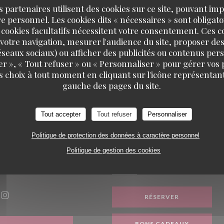
Le restaurant est fermé pour congés du dimanche 2 au lundi 24 a
s partenaires utilisent des cookies sur ce site, pouvant impl
 personnel. Les cookies dits « nécessaires » sont obligatoi
(réouverture le mardi 25 août 2026).
 cookies facultatifs nécessitent votre consentement. Ces co
votre navigation, mesurer l'audience du site, proposer des
 réseaux sociaux) ou afficher des publicités ou contenus per
er », « Tout refuser » ou « Personnaliser » pour gérer vos
s choix à tout moment en cliquant sur l'icône représentant
gauche des pages du site.
Tout accepter
Tout refuser
Personnaliser
Politique de protection des données à caractère personnel
Politique de gestion des cookies
 SUIVRE
RÉSERVATION
nêtre))
RÉSERVER
ook ((ouvre une nouvelle fenêtre))
Instagram ((ouvre une nouvelle fenêtre))
BONS CADEAUX