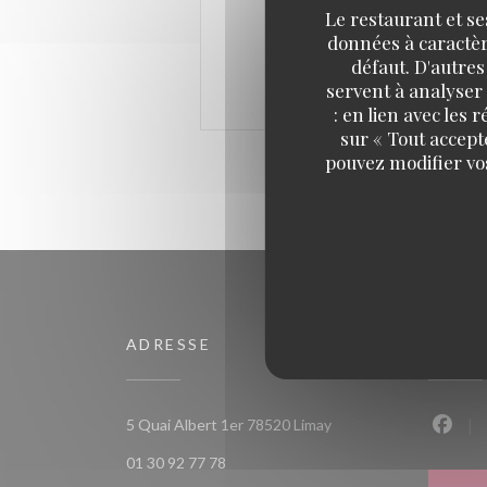
Le restaurant et se
données à caractère
défaut. D'autres
servent à analyser 
: en lien avec les
sur « Tout accept
pouvez modifier vo
ADRESSE
NOUS
((ouvre une nouvelle fe
5 Quai Albert 1er 78520 Limay
Faceb
01 30 92 77 78