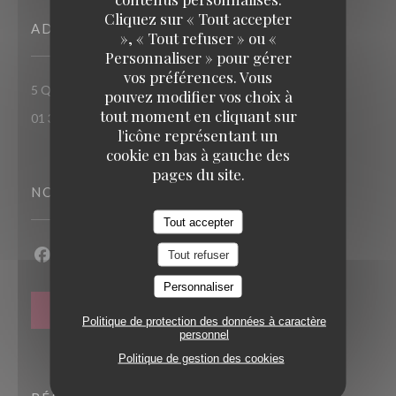
Cliquez sur « Tout accepter
ADRESSE
», « Tout refuser » ou «
Personnaliser » pour gérer
vos préférences. Vous
((ouvre une nouvelle fenêtre))
5 Quai Albert 1er 78520 Limay
pouvez modifier vos choix à
tout moment en cliquant sur
01 30 92 77 78
l'icône représentant un
cookie en bas à gauche des
pages du site.
NOUS SUIVRE
Tout accepter
Tout refuser
Facebook ((ouvre une nouvelle fenêtre))
Instagram ((ouvre une nouvelle fenêtre))
Personnaliser
NEWSLETTER
Politique de protection des données à caractère
personnel
Politique de gestion des cookies