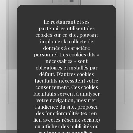
Le restaurant et ses
partenaires utilisent des
cookies sur ce site, pouvant
DU 02/08/2026 AU 24/08/2026 DE 11H00 À 01H30
impliquer la collecte de
données à caractère
CONGÉS D'ÉTÉ
personnel. Les cookies dits «
nécessaires » sont
Le restaurant est fermé pour congés du dimanche 2
obligatoires et installés par
défaut. D'autres cookies
au lundi 24 août 2026 inclus (réouverture le mardi 25
facultatifs nécessitent votre
août 2026).
consentement. Ces cookies
facultatifs servent à analyser
votre navigation, mesurer
l'audience du site, proposer
des fonctionnalités (ex : en
lien avec les réseaux sociaux)
ou afficher des publicités ou
contenus personnalisés.