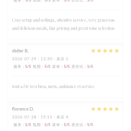
服务
:
5
/5
氛围
:
5
/5
菜单
:
5
/5
质价比
:
5
/5
Cosy setup and settings, attentive service, very generous
and delicious meals, fair pricing and great wine selection
didier
B
2026-07-29
- 12:30 - 来宾 2
服务
:
5
/5
氛围
:
5
/5
菜单
:
5
/5
质价比
:
5
/5
tout a été tres bien, mets, ambiance et service
florence
D
2026-07-28
- 19:15 - 来宾 4
服务
:
5
/5
氛围
:
5
/5
菜单
:
5
/5
质价比
:
5
/5