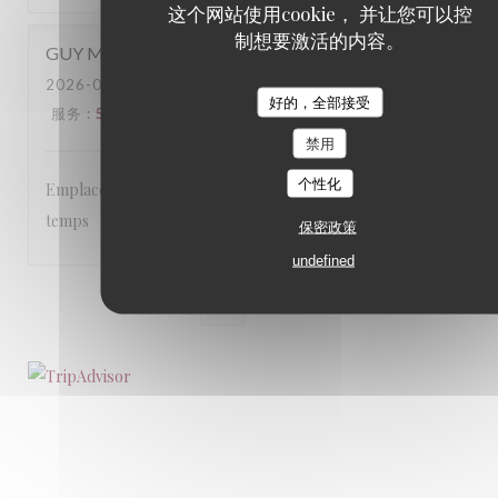
这个网站使用cookie， 并让您可以控
制想要激活的内容。
GUY
M
2026-07-25
- 13:00 - 来宾 5
好的，全部接受
服务
:
5
/5
氛围
:
5
/5
菜单
:
5
/5
质价比
:
5
/5
禁用
个性化
Emplacement agréable en terrasse par un jour de beau
temps
保密政策
undefined
1
2