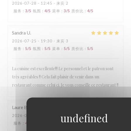
2026-07-28
- 12:45 - 来宾 2
服务
:
3
/5
氛围
:
4
/5
菜单
:
3
/5
质价比
:
4
/5
Sandra
U
2026-07-25
- 19:30 - 来宾 3
服务
:
5
/5
氛围
:
5
/5
菜单
:
5
/5
质价比
:
5
/5
La cuisine est excellente!!! Le personnel et le patron sont
très agréables !! Cela fait plaisir de venir dans un
restaurant comme celui ci. Je vous conseille ce restaurant !!
Laure
B
2026-07-25
- 20:00 - 来宾 3
服务
:
4
/5
氛围
:
3
/5
菜单
:
4
/5
质价比
:
3
/5