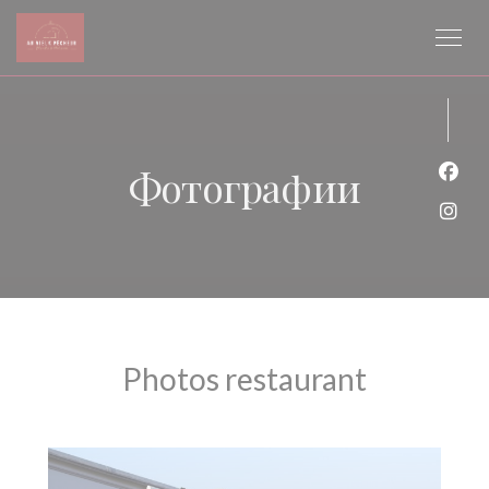
Панель управления cookies
Фотографии
Face
Inst
Photos restaurant